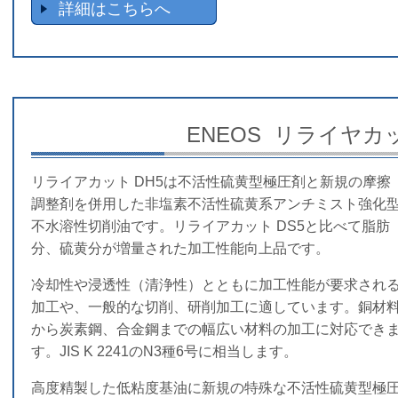
詳細はこちらへ
ENEOS リライヤカッ
リライアカット DH5は不活性硫黄型極圧剤と新規の摩擦
調整剤を併用した非塩素不活性硫黄系アンチミスト強化
不水溶性切削油です。リライアカット DS5と比べて脂肪
分、硫黄分が増量された加工性能向上品です。
冷却性や浸透性（清浄性）とともに加工性能が要求され
加工や、一般的な切削、研削加工に適しています。銅材
から炭素鋼、合金鋼までの幅広い材料の加工に対応でき
す。JIS K 2241のN3種6号に相当します。
高度精製した低粘度基油に新規の特殊な不活性硫黄型極