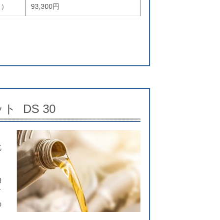
Ｍ）
93,300円
ト DS 30
化
油
て
の