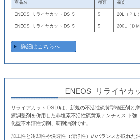
商品名
種類
荷姿
ENEOS リライヤカット DS 5
5
20L（ＰＬ
ENEOS リライヤカット DS 5
5
200L（Ｄ
詳細はこちらへ
ENEOS リライヤカッ
リライアカット DS10は、新規の不活性硫黄型極圧剤と摩
擦調整剤を併用した非塩素不活性硫黄系アンチミス ト強
化型不水溶性切削、研削油剤です。
加工性と冷却性や浸透性（清浄性）のバランスが取れた