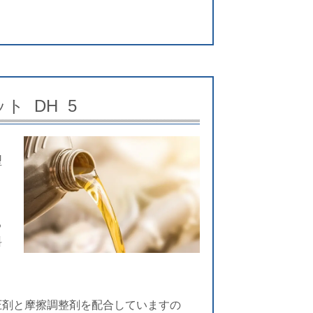
ト DH 5
型
る
料
ま
圧剤と摩擦調整剤を配合していますの