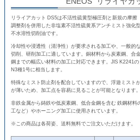
ENEOS リライヤカッ
リライアカット DS5は不活性硫黄型極圧剤と新規の摩擦
調整剤を併用した非塩素不活性硫黄系アンチミスト強化
不水溶性切削油です。
冷却性や浸透性（清浄性）が要求される加工や、一般的
切削、研削加工に適しています。銅材料から炭素鋼、合
鋼までの幅広い材料の加工に対応できます。JIS K2241の
N3種1号に相当します。
特殊なミスト防止剤を配合していますので、浮遊ミスト
が薄いため、加工点を容易に見ることが可能となります
非鉄金属から鋳鉄や低炭素鋼、低合金鋼を含む 鉄鋼材料
工など）やホーニング加工に使用されています。
※この商品は各荷姿、送料無料でご注文いただけます。