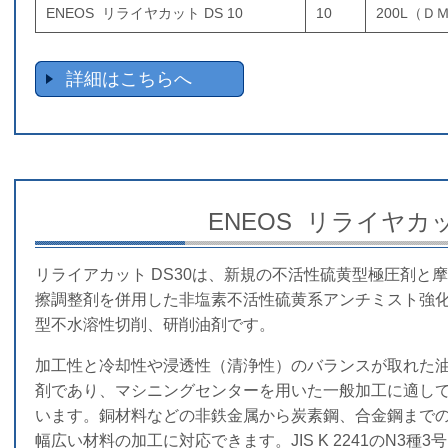
ENEOS リライヤカット DS 10
10
200L（Ｄ
詳細はこちらへ
ENEOS リライヤカッ
リライアカット DS30は、新規の不活性硫黄型極圧剤と摩
擦調整剤を併用した非塩素不活性硫黄系アンチミスト強
型不水溶性切削、研削油剤です。
加工性と冷却性や浸透性（清浄性）のバランスが取れた
剤であり、マシニングセンターを用いた一般加工に適し
います。銅材料などの非鉄金属から炭素鋼、合金鋼まで
幅広い材料の加工に対応できます。JIS K 2241のN3種3号