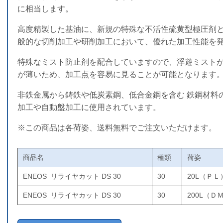
に相当します。
高度精製した基油に、新規の特殊な不活性硫黄型極圧剤と
般的な切削加工や研削加工において、優れた加工性能を
特殊なミスト防止剤を配合していますので、浮遊ミスト
が薄いため、加工点を容易に見ることが可能となります
非鉄金属から鋳鉄や低炭素鋼、低合金鋼を含む 鉄鋼材料
加工や自動盤加工に使用されています。
※この商品は各荷姿、送料無料でご注文いただけます。
商品名
種類
荷姿
ENEOS リライヤカット DS 30
30
20L（ＰＬ
ENEOS リライヤカット DS 30
30
200L（Ｄ