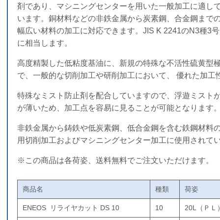
剤であり、マシニングセンターを用いた一般加工に適し
います。銅材料などの非鉄金属から炭素鋼、合金鋼まで
幅広い材料の加工に対応できます。JIS K 2241のN3種3号
に相当します。
高度精製した低粘度基油に、新規の特殊な不活性硫黄型
で、一般的な切削加工や研削加工において、 優れた加工
特殊なミスト防止剤を配合していますので、浮遊ミスト
が薄いため、加工点を容易に見ることが可能となります
非鉄金属から鋳鉄や低炭素鋼、低合金鋼を含む鉄鋼材料
用切削加工およびマシニングセンター加工に使用されて
※この商品は各荷姿、送料無料でご注文いただけます。
商品名
種類
荷姿
ENEOS リライヤカット DS 10
10
20L（ＰＬ