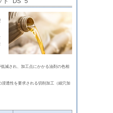
ト DS 5
型
な
金
が低減され、加工点にかかる油剤の色相
。
の浸透性を要求される切削加工（細穴加