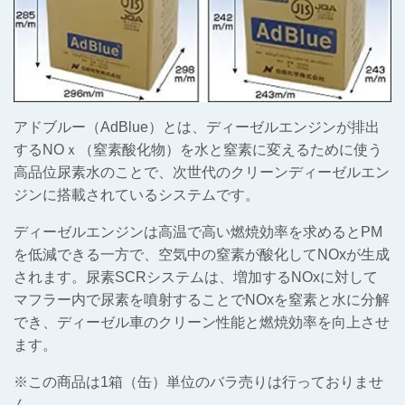
アドブルー（AdBlue）とは、ディーゼルエンジンが排出
するNOｘ（窒素酸化物）を水と窒素に変えるために使う
高品位尿素水のことで、次世代のクリーンディーゼルエン
ジンに搭載されているシステムです。
ディーゼルエンジンは高温で高い燃焼効率を求めるとPM
を低減できる一方で、空気中の窒素が酸化してNOxが生成
されます。尿素SCRシステムは、増加するNOxに対して
マフラー内で尿素を噴射することでNOxを窒素と水に分解
でき、ディーゼル車のクリーン性能と燃焼効率を向上させ
ます。
※この商品は1箱（缶）単位のバラ売りは行っておりませ
ん。