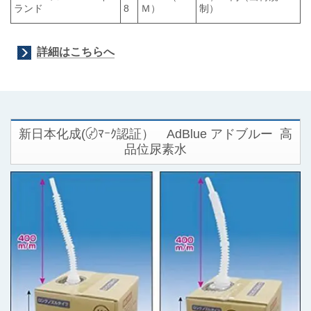
ランド
8
Ｍ）
制）
詳細はこちらへ
新日本化成(〄ﾏｰｸ認証） AdBlue アドブルー 高
品位尿素水