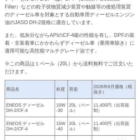
Filter）などの粒子状物質減少装置や触媒等の後処理装置
のディーゼル車を対象とする自動車用ディーゼルエンジン
油のJASO DH-2規格に適合しています。
また、低灰分ながらAPIのCF-4級の性能を有し、DPFの装
着・非装着車にかかわらずディーゼル車（乗用車除き）に
適用可能な高性能マルチグレード油です。
※この商品は１ペール（20L）から送料無料でご注文いた
だけます。
2026年8月価格（税
商品名
粘度
荷姿
抜き）
ENEOS ディーゼル
10W
20L（ペー
11,400円（出荷規
DH-2/CF-4
-30
ル）
制）
ENEOS ディーゼル
15W
20L（ペー
11,400円（出荷規
DH-2/CF-4
-40
ル）
制）